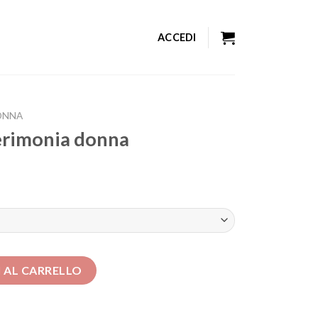
ACCEDI
ONNA
erimonia donna
a quantità
 AL CARRELLO