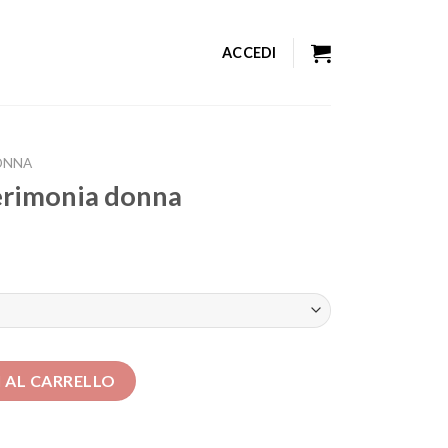
ACCEDI
ONNA
erimonia donna
a quantità
 AL CARRELLO