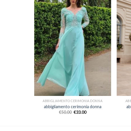
ONIA DONNA
ABBIGLIAMENTO CERIMONIA DONNA
AB
onia donna
abbigliamento cerimonia donna
ab
00
€
50.00
€
33.00