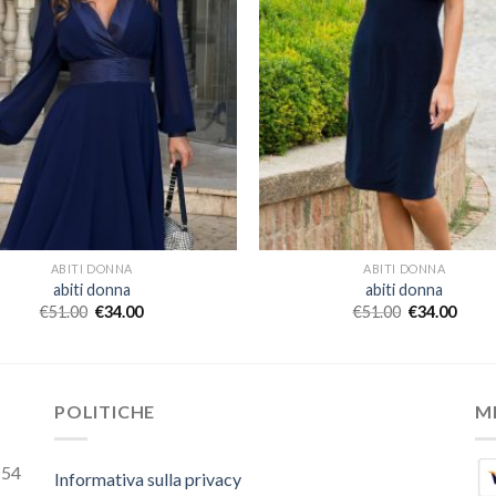
ABITI DONNA
ABITI DONNA
abiti donna
abiti donna
€
51.00
€
34.00
€
51.00
€
34.00
POLITICHE
M
154
Informativa sulla privacy