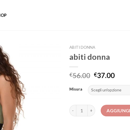
HOP
ABITI DONNA
abiti donna
56.00
37.00
€
€
Misura
abiti donna quantità
AGGIUNGI