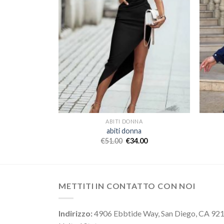
A
ABITI DONNA
a
abiti donna
00
€
51.00
€
34.00
METTITI IN CONTATTO CON NOI
Indirizzo:
4906 Ebbtide Way, San Diego, CA 92