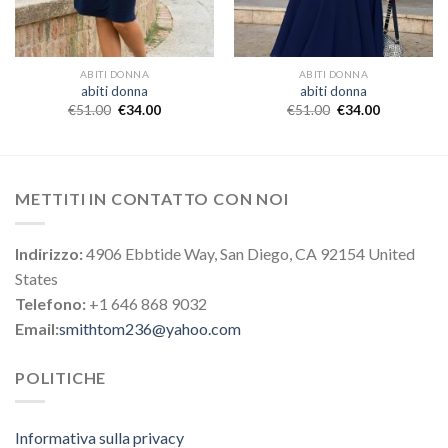
ABITI DONNA
ABITI DONNA
abiti donna
abiti donna
€
51.00
€
34.00
€
51.00
€
34.00
METTITI IN CONTATTO CON NOI
Indirizzo:
4906 Ebbtide Way, San Diego, CA 92154 United
States
Telefono:
+1 646 868 9032
Email:
smithtom236@yahoo.com
POLITICHE
Informativa sulla privacy