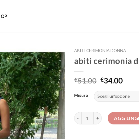
HOP
ABITI CERIMONIA DONNA
abiti cerimonia 
51.00
34.00
€
€
Misura
abiti cerimonia donna quantit
AGGIUNGI