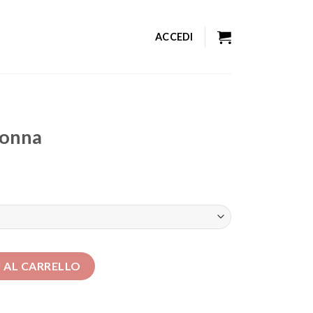
ACCEDI
donna
à
 AL CARRELLO