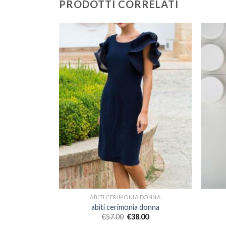
PRODOTTI CORRELATI
 DONNA
ABITI CERIMONIA DONNA
 donna
abiti cerimonia donna
00
€
57.00
€
38.00