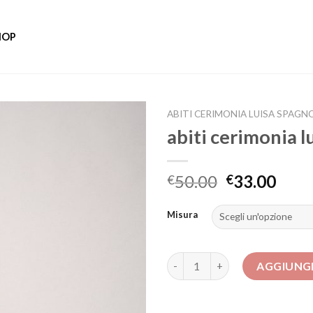
HOP
ABITI CERIMONIA LUISA SPAGN
abiti cerimonia l
50.00
33.00
€
€
Misura
abiti cerimonia luisa spagnoli 
AGGIUNGI