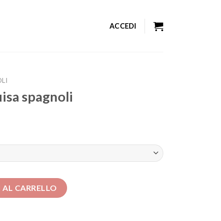
ACCEDI
OLI
uisa spagnoli
quantità
 AL CARRELLO