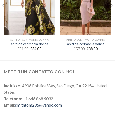
ABITI DA CERIMONIA DONNA
ABITI DA CERIMONIA DONNA
abiti da cerimonia donna
abiti da cerimonia donna
€
51.00
€
34.00
€
57.00
€
38.00
METTITI IN CONTATTO CON NOI
Indirizzo:
4906 Ebbtide Way, San Diego, CA 92154 United
States
Telefono:
+1 646 868 9032
Email:
smithtom236@yahoo.com