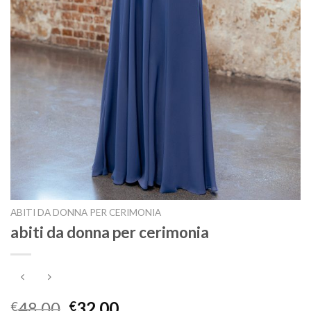
ABITI DA DONNA PER CERIMONIA
abiti da donna per cerimonia
48.00
32.00
€
€