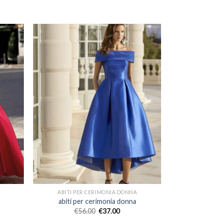
ABITI PER CERIMONIA DONNA
abiti per cerimonia donna
€
56.00
€
37.00