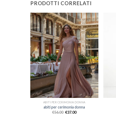
PRODOTTI CORRELATI
IA DONNA
ABITI PER CERIMONIA DONNA
ia donna
abiti per cerimonia donna
00
€
56.00
€
37.00