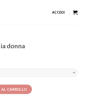
ACCEDI
nia donna
tità
 AL CARRELLO