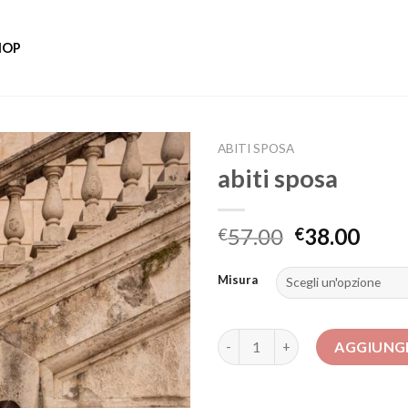
HOP
ABITI SPOSA
abiti sposa
57.00
38.00
€
€
Misura
abiti sposa quantità
AGGIUNGI