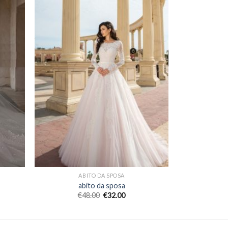
ABITO DA SPOSA
abito da sposa
€
48.00
€
32.00