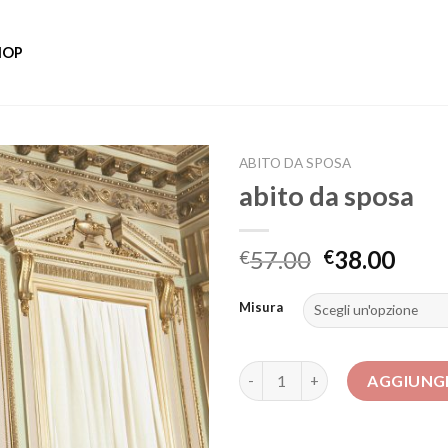
HOP
ABITO DA SPOSA
abito da sposa
57.00
38.00
€
€
Misura
abito da sposa quantità
AGGIUNGI