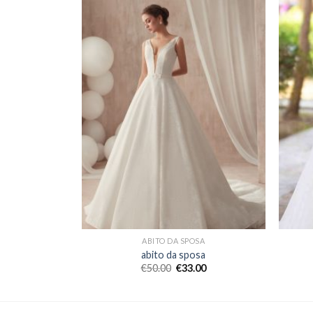
SA
ABITO DA SPOSA
sa
abito da sposa
00
€
50.00
€
33.00