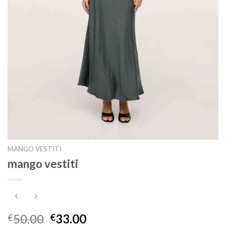
MANGO VESTITI
mango vestiti
50.00
33.00
€
€