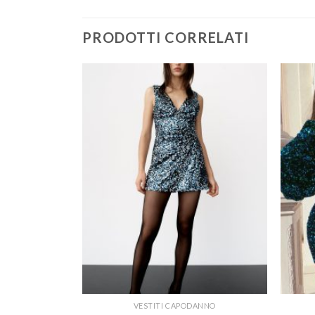
PRODOTTI CORRELATI
ANNO
VESTITI CAPODANNO