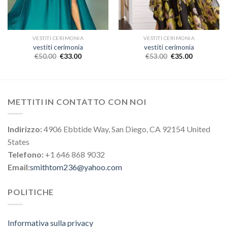
VESTITI CERIMONIA
VESTITI CERIMONIA
vestiti cerimonia
vestiti cerimonia
€
50.00
€
33.00
€
53.00
€
35.00
METTITI IN CONTATTO CON NOI
Indirizzo:
4906 Ebbtide Way, San Diego, CA 92154 United
States
Telefono:
+1 646 868 9032
Email:
smithtom236@yahoo.com
POLITICHE
Informativa sulla privacy