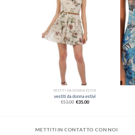
 ESTIVI
VESTITI DA DONNA ESTIVI
estivi
vestiti da donna estivi
00
€
53.00
€
35.00
METTITI IN CONTATTO CON NOI