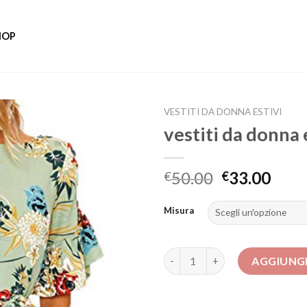
HOP
VESTITI DA DONNA ESTIVI
vestiti da donna 
50.00
33.00
€
€
Misura
vestiti da donna estivi quanti
AGGIUNGI