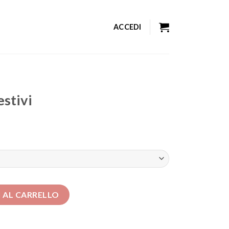
ACCEDI
estivi
tà
 AL CARRELLO