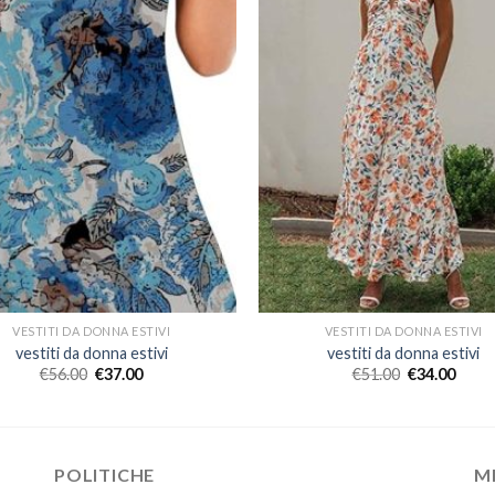
VESTITI DA DONNA ESTIVI
VESTITI DA DONNA ESTIVI
vestiti da donna estivi
vestiti da donna estivi
€
56.00
€
37.00
€
51.00
€
34.00
POLITICHE
M