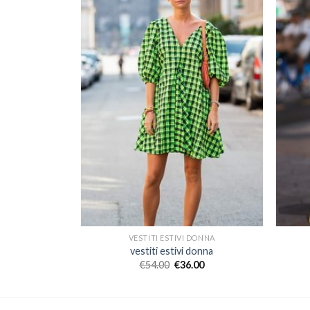
DONNA
VESTITI ESTIVI DONNA
donna
vestiti estivi donna
00
€
54.00
€
36.00