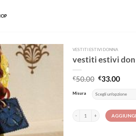
HOP
VESTITI ESTIVI DONNA
vestiti estivi do
50.00
33.00
€
€
Misura
vestiti estivi donna quantità
AGGIUNGI