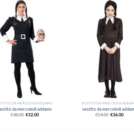
ESTITO DA MERCOLEDÌ ADDAMS
VESTITO DA MERCOLEDÌ ADDA
estito da mercoledì addams
vestito da mercoledì adda
€
48.00
€
32.00
€
54.00
€
36.00