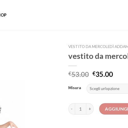
HOP
VESTITO DA MERCOLEDÌ ADDA
vestito da merco
53.00
35.00
€
€
Misura
vestito da mercoledì addams q
AGGIUNGI