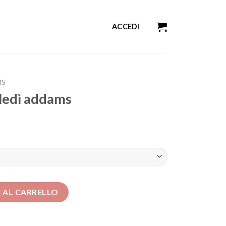
ACCEDI
MS
ledì addams
uantità
 AL CARRELLO