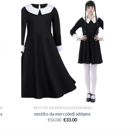
MS
VESTITO DA MERCOLEDÌ ADDAMS
ms
vestito da mercoledì addams
€
50.00
€
33.00