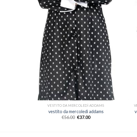
DÌ ADDAMS
VESTITO DA MERCOLEDÌ ADDAMS
V
dì addams
vestito da mercoledì addams
v
00
€
56.00
€
37.00