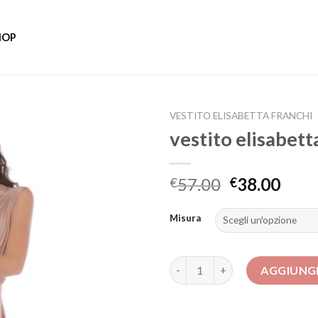
HOP
VESTITO ELISABETTA FRANCHI
vestito elisabett
57.00
38.00
€
€
Misura
vestito elisabetta franchi qua
AGGIUNGI