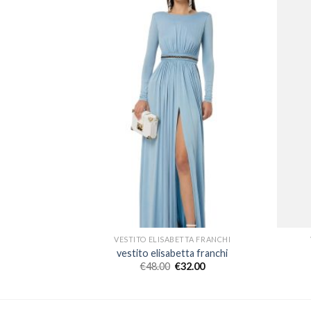
 FRANCHI
VESTITO ELISABETTA FRANCHI
 franchi
vestito elisabetta franchi
00
€
48.00
€
32.00