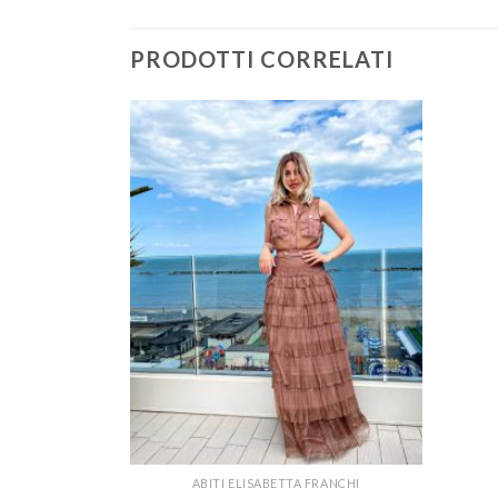
PRODOTTI CORRELATI
FRANCHI
ABITI ELISABETTA FRANCHI