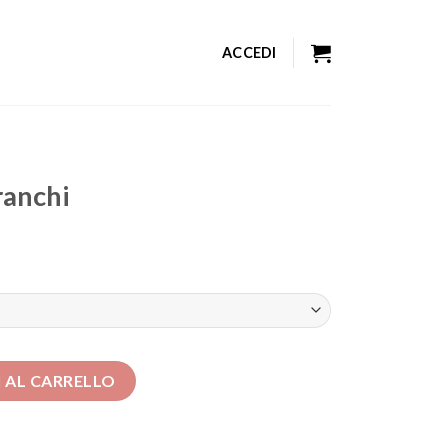
ACCEDI
franchi
tà
 AL CARRELLO