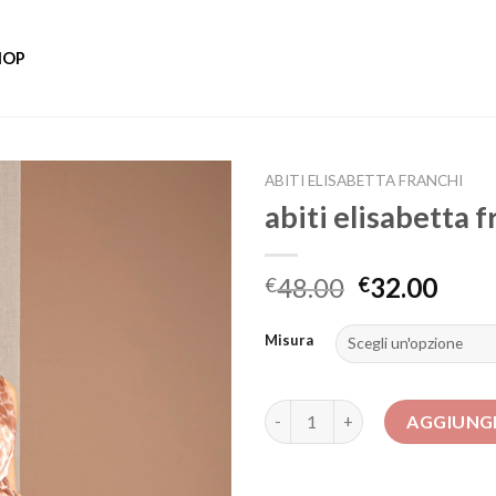
HOP
ABITI ELISABETTA FRANCHI
abiti elisabetta 
48.00
32.00
€
€
Misura
abiti elisabetta franchi quanti
AGGIUNGI