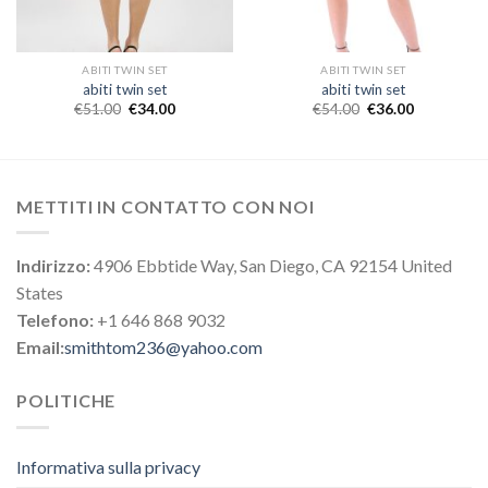
ABITI TWIN SET
ABITI TWIN SET
abiti twin set
abiti twin set
€
51.00
€
34.00
€
54.00
€
36.00
METTITI IN CONTATTO CON NOI
Indirizzo:
4906 Ebbtide Way, San Diego, CA 92154 United
States
Telefono:
+1 646 868 9032
Email:
smithtom236@yahoo.com
POLITICHE
Informativa sulla privacy