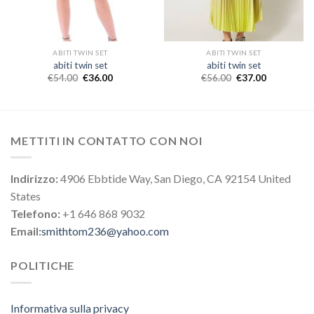
ABITI TWIN SET
ABITI TWIN SET
abiti twin set
abiti twin set
€
54.00
€
36.00
€
56.00
€
37.00
METTITI IN CONTATTO CON NOI
Indirizzo:
4906 Ebbtide Way, San Diego, CA 92154 United
States
Telefono:
+1 646 868 9032
Email:
smithtom236@yahoo.com
POLITICHE
Informativa sulla privacy