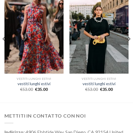
VESTITI LUNGHI ESTIVI
VESTITI LUNGHI ESTIVI
vestiti lunghi estivi
vestiti lunghi estivi
€
53.00
€
35.00
€
53.00
€
35.00
METTITI IN CONTATTO CON NOI
Indirizzo:
4906 Ebbtide Way, San Diego, CA 92154 United