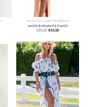
HI
VESTITI DI ELISABETTA FRANCHI
i
vestiti di elisabetta franchi
€
50.00
€
33.00