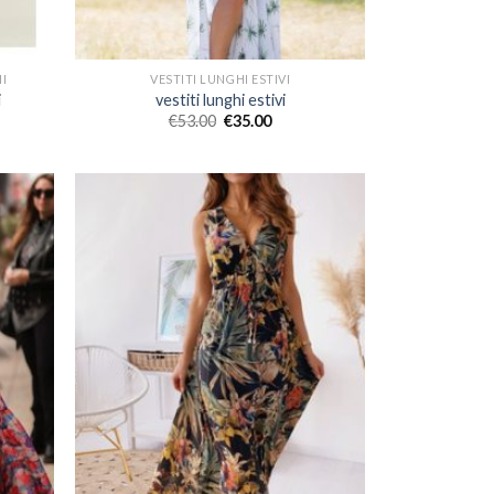
HI
VESTITI LUNGHI ESTIVI
i
vestiti lunghi estivi
€
53.00
€
35.00