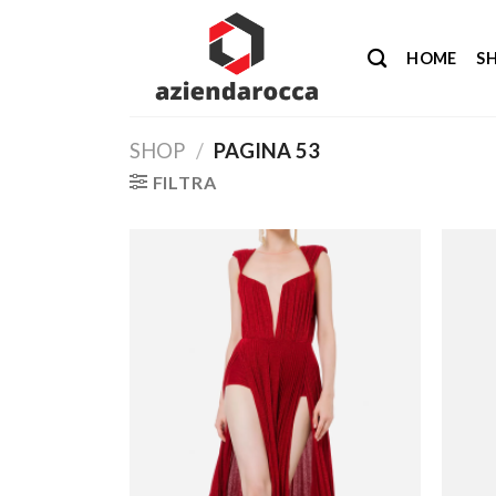
Salta
ai
HOME
S
contenuti
SHOP
/
PAGINA 53
FILTRA