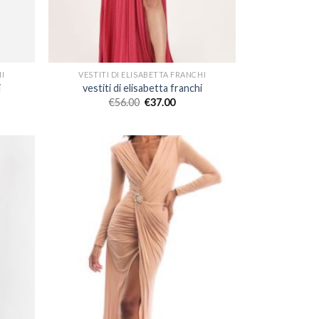
HI
VESTITI DI ELISABETTA FRANCHI
i
vestiti di elisabetta franchi
€
56.00
€
37.00